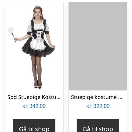
Sød Stuepige Kostume
Stuepige kostume French maid
kr.
349,00
kr.
399,00
Gå til shop
Gå til shop