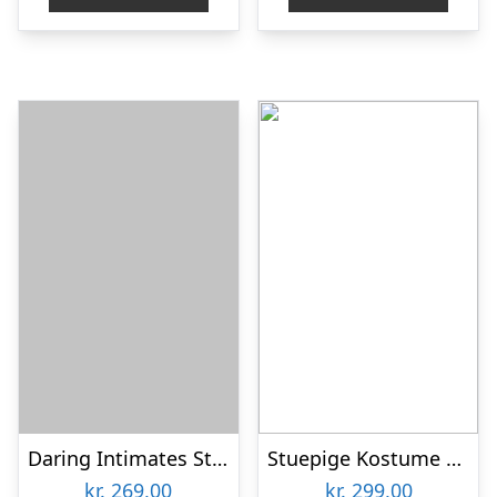
kr. 449,00.
kr. 349,00.
Daring Intimates Stuepige Kostume – S/M
Stuepige Kostume Blonde Body med Pink forklæde
kr.
269,00
kr.
299,00