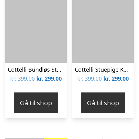
Cottelli Bundløs Stuepige Kostume Sort – XL
Cottelli Stuepige Kostume – M
Den
Den
Den
De
kr.
399,00
kr.
299,00
kr.
399,00
kr.
299,00
oprindelige
aktuelle
oprindelige
aktu
pris
pris
pris
pris
Gå til shop
Gå til shop
var:
er:
var:
er:
kr. 399,00.
kr. 299,00.
kr. 399,00.
kr. 