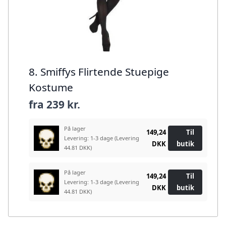
8. Smiffys Flirtende Stuepige
Kostume
fra
239 kr.
På lager
149,24
Til
Levering: 1-3 dage
(Levering
DKK
butik
44.81 DKK)
På lager
149,24
Til
Levering: 1-3 dage
(Levering
DKK
butik
44.81 DKK)