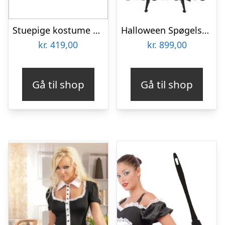
Stuepige kostume med Blondetop
Halloween Spøgelses Butler & Stuepige Med Lyd & Lys
kr.
419,00
kr.
899,00
Gå til shop
Gå til shop