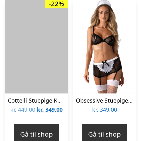
-22%
Cottelli Stuepige Kostume Sort – S
Obsessive Stuepige Kostume 5 Dele – L/XL
Den
Den
kr.
449,00
kr.
349,00
kr.
349,00
oprindelige
aktuelle
pris
pris
Gå til shop
Gå til shop
var:
er: