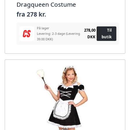
Dragqueen Costume
fra
278 kr.
På lager
278,00
Til
Levering: 2-3 dage
(Levering
DKK
butik
39.00 DKK)