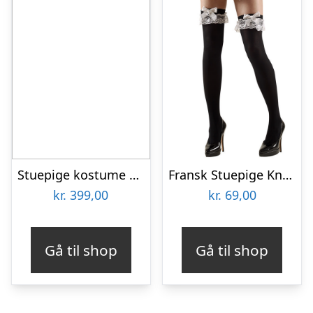
Stuepige kostume French maid
Fransk Stuepige Knæstrømper
kr.
399,00
kr.
69,00
Gå til shop
Gå til shop