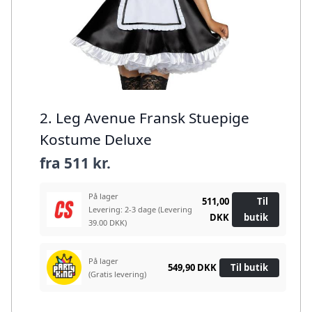
2. Leg Avenue Fransk Stuepige
Kostume Deluxe
fra
511 kr.
På lager
511,00
Til
Levering: 2-3 dage
(Levering
DKK
butik
39.00 DKK)
På lager
549,90 DKK
Til butik
(Gratis levering)